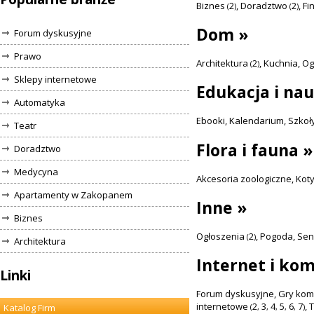
Biznes
2
,
Doradztwo
2
,
Fi
(
)
(
)
Dom »
Forum dyskusyjne
Prawo
Architektura
2
,
Kuchnia
,
Og
(
)
Sklepy internetowe
Edukacja i na
Automatyka
Ebooki
,
Kalendarium
,
Szkoł
Teatr
Flora i fauna »
Doradztwo
Medycyna
Akcesoria zoologiczne
,
Kot
Apartamenty w Zakopanem
Inne »
Biznes
Ogłoszenia
2
,
Pogoda
,
Sen
(
)
Architektura
Internet i ko
Linki
Forum dyskusyjne
,
Gry ko
internetowe
2
3
4
5
6
7
,
T
Katalog Firm
(
,
,
,
,
,
)