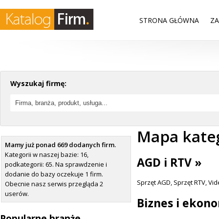
STRONA GŁÓWNA
ZA
Wyszukaj firmę:
Mapa kateg
Mamy już ponad 669 dodanych firm.
Kategorii w naszej bazie: 16,
AGD i RTV »
podkategorii: 65. Na sprawdzenie i
dodanie do bazy oczekuje 1 firm.
Sprzęt AGD
,
Sprzęt RTV
,
Vid
Obecnie nasz serwis przegląda 2
userów.
Biznes i ekon
Popularne branże