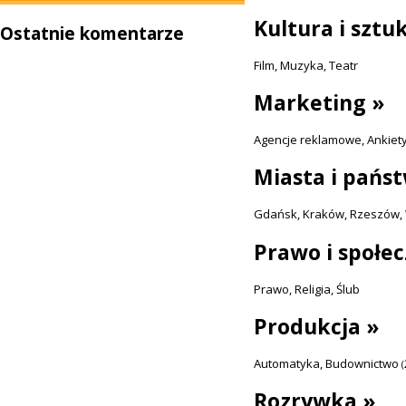
Kultura i sztu
Ostatnie komentarze
Film
,
Muzyka
,
Teatr
Marketing »
Agencje reklamowe
,
Ankiet
Miasta i pańs
Gdańsk
,
Kraków
,
Rzeszów
,
Prawo i społe
Prawo
,
Religia
,
Ślub
Produkcja »
Automatyka
,
Budownictwo
(
Rozrywka »