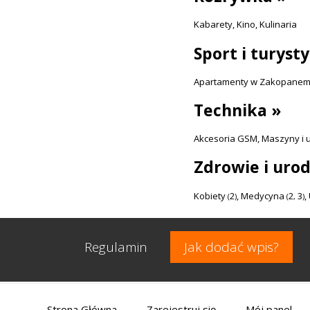
Kabarety
,
Kino
,
Kulinaria
Sport i turyst
Apartamenty w Zakopane
Technika »
Akcesoria GSM
,
Maszyny i 
Zdrowie i urod
Kobiety
2
,
Medycyna
2
3
,
(
)
(
,
)
Regulamin
Jak dodać wpis?
Strona Główna
Zarejestruj się
Mój panel